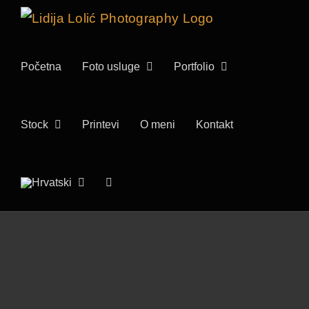
Skip
to
content
Početna
Foto usluge
Portfolio
Stock
Printevi
O meni
Kontakt