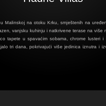
 Malinskoj na otoku Krku, smještenih na uređen
zen, vanjsku kuhinju i natkrivene terase na više r
 tapete u spavaćim sobama, chrome lusteri i otv
o tri dana, pokrivajući više jedinica iznutra i iz