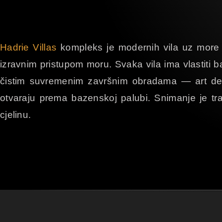
Hadrie Villas
kompleks je modernih vila uz more u
izravnim pristupom moru. Svaka vila ima vlastiti ba
čistim suvremenim završnim obradama — art deco
otvaraju prema bazenskoj palubi. Snimanje je trajal
cjelinu.