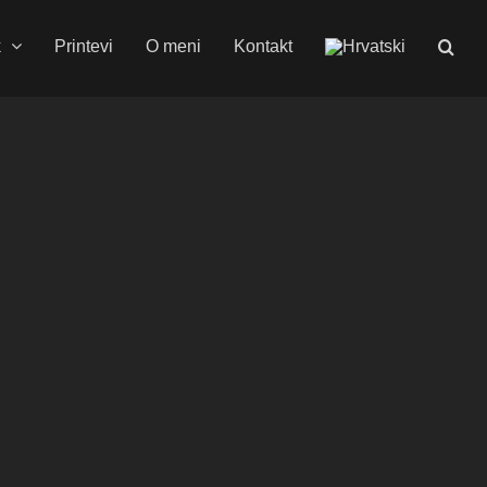
k
Printevi
O meni
Kontakt