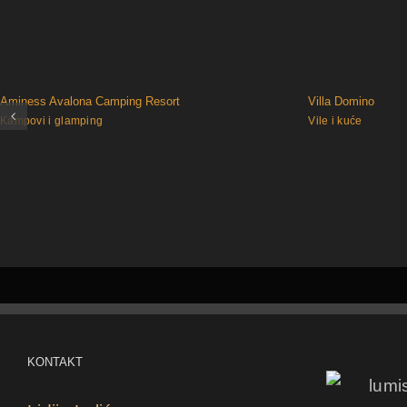
Aminess Avalona Camping Resort
Villa Domino
Kampovi i glamping
Vile i kuće
KONTAKT