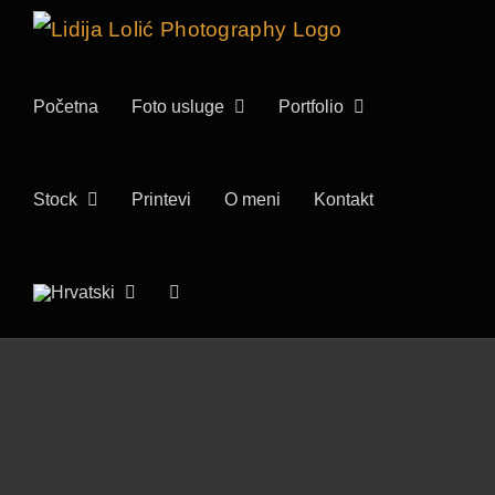
Skip
to
content
Početna
Foto usluge
Portfolio
Stock
Printevi
O meni
Kontakt